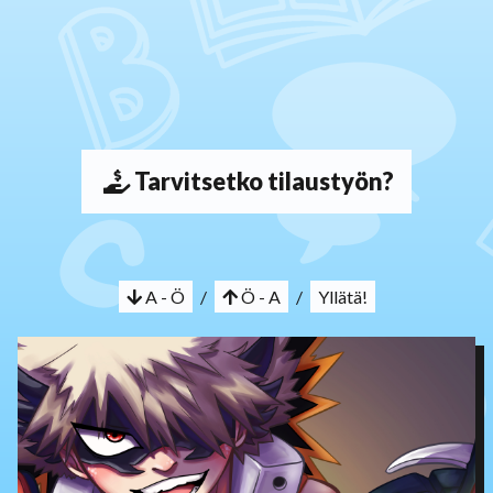
Tarvitsetko tilaustyön?
A - Ö
/
Ö - A
/
Yllätä!