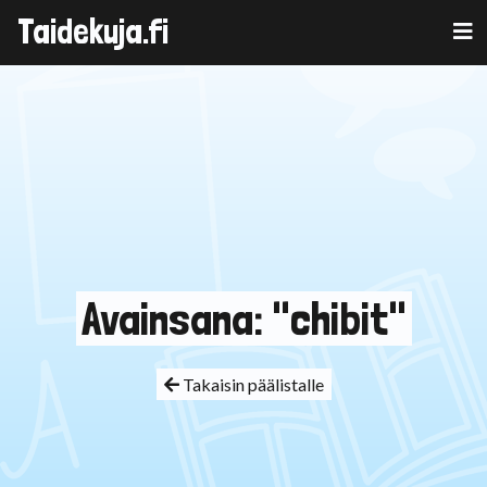
Taidekuja.fi
Skip
to
content
Avainsana: "chibit"
Takaisin päälistalle