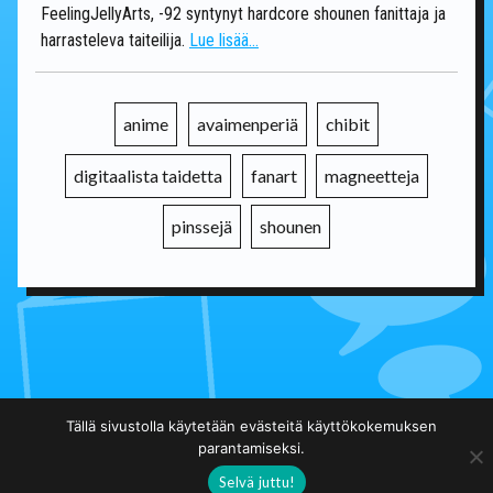
FeelingJellyArts, -92 syntynyt hardcore shounen fanittaja ja
harrasteleva taiteilija.
Lue lisää...
anime
avaimenperiä
chibit
digitaalista taidetta
fanart
magneetteja
pinssejä
shounen
Takaisin päälistalle
Tällä sivustolla käytetään evästeitä käyttökokemuksen
parantamiseksi.
Selvä juttu!