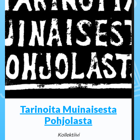
Tarinoita Muinaisesta
Pohjolasta
Kollektiivi