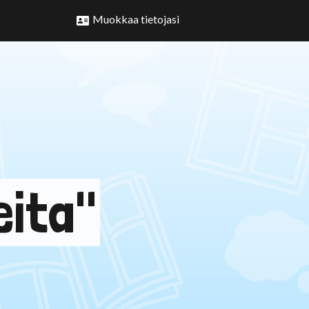
Muokkaa tietojasi
eita"