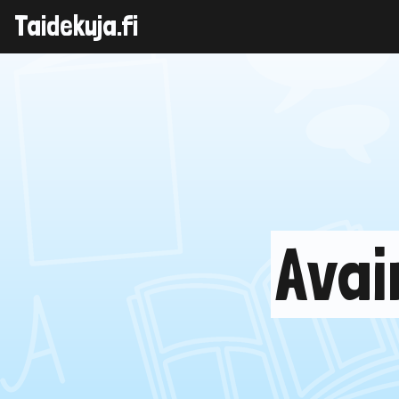
Taidekuja.fi
Skip
to
content
Avai