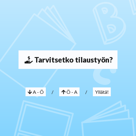
Tarvitsetko tilaustyön?
A - Ö
/
Ö - A
/
Yllätä!