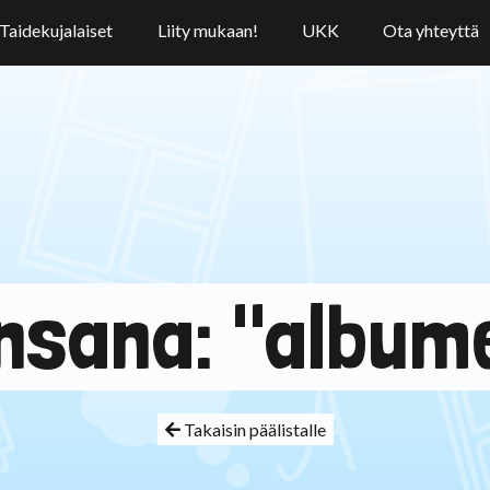
Taidekujalaiset
Liity mukaan!
UKK
Ota yhteyttä
nsana: "album
Takaisin päälistalle