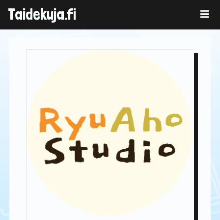
Skip
Taidekuja.fi
to
content