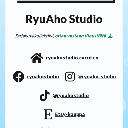
RyuAho Studio
Sarjakuvakollektiivi,
ottaa vastaan tilaustöitä
ryuahostudio.carrd.co
ryuahostudio
@
ryuaho_studio
@ryuahostudio
Etsy-kauppa