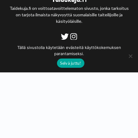
Taidekuja.fi on voittoatavoittelematon sivusto, jonka tarkoitus
on tarjota ilmaista näkyvyyttä suomalaisille taiteilijoille ja
käsityöläisille.
Tietosuojaseloste
Tällä sivustolla käytetään evästeitä käyttökokemuksen
parantamiseksi.
© 2020 - 2026
Selvä juttu!