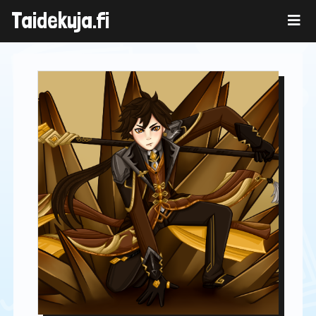
Skip
Taidekuja.fi
to
content