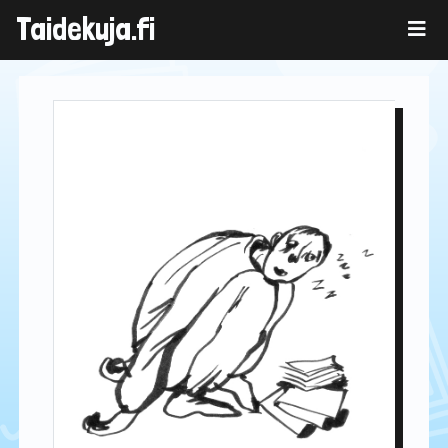
Skip
Taidekuja.fi
to
content