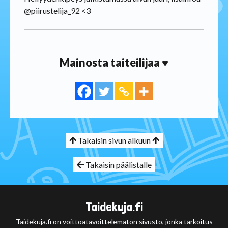
@piirustelija_92 <3
Mainosta taiteilijaa ♥
Takaisin sivun alkuun
Takaisin päälistalle
Taidekuja.fi
Taidekuja.fi on voittoatavoittelematon sivusto, jonka tarkoitus