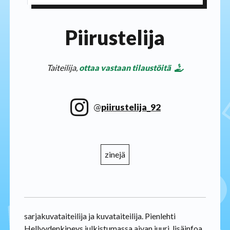
Piirustelija
Taiteilija,
ottaa vastaan tilaustöitä
@
piirustelija_92
zinejä
sarjakuvataiteilija ja kuvataiteilija. Pienlehti
Hellyydenkipeys julkistumassa aivan juuri, lisäinfoa