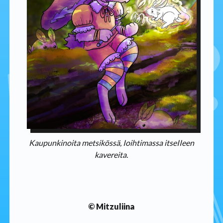
Kaupunkinoita metsikössä, Ioihtimassa itseIIeen
kavereita.
© Mitzuliina