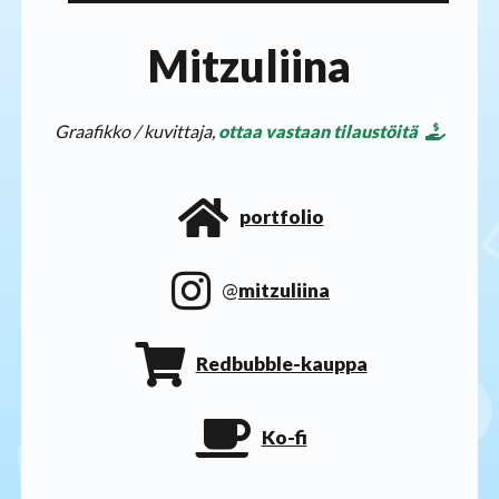
Mitzuliina
Graafikko / kuvittaja,
ottaa vastaan tilaustöitä
portfolio
@
mitzuliina
Redbubble-kauppa
Ko-fi