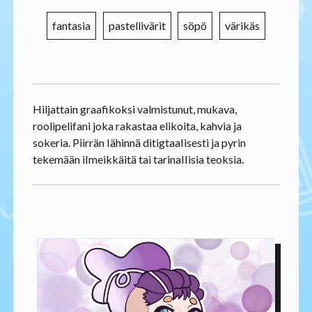
fantasia
pastellivärit
söpö
värikäs
Hiljattain graafikoksi valmistunut, mukava,
roolipelifani joka rakastaa elikoita, kahvia ja
sokeria. Piirrän Iähinnä ditigtaaIisesti ja pyrin
tekemään iImeikkäitä tai tarinaIIisia teoksia.