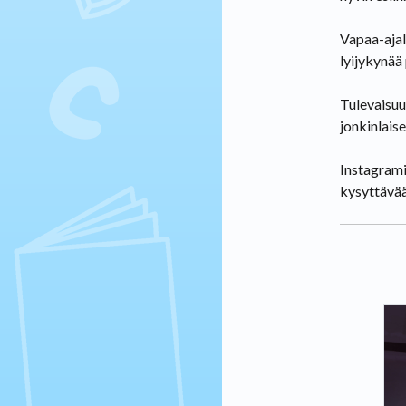
Vapaa-ajall
lyijykynää
Tulevaisuu
jonkinlaise
Instagramis
kysyttävää