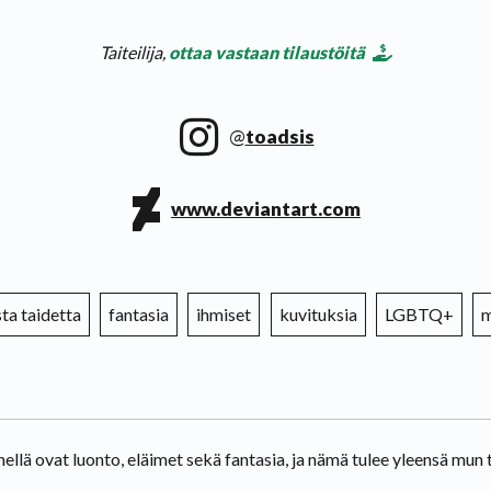
Taiteilija,
ottaa vastaan tilaustöitä
@
toadsis
www.deviantart.com
sta taidetta
fantasia
ihmiset
kuvituksia
LGBTQ+
m
hellä ovat luonto, eläimet sekä fantasia, ja nämä tulee yleensä mun 
.