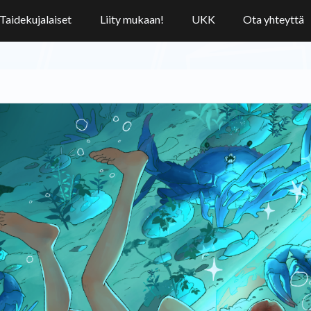
Taidekujalaiset
Liity mukaan!
UKK
Ota yhteyttä