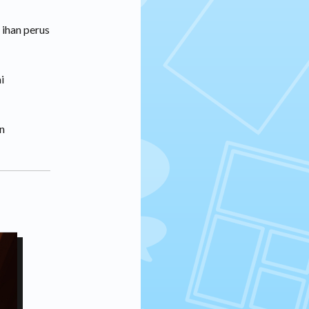
 ihan perus
i
on