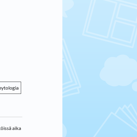
ytologia
töissä aika