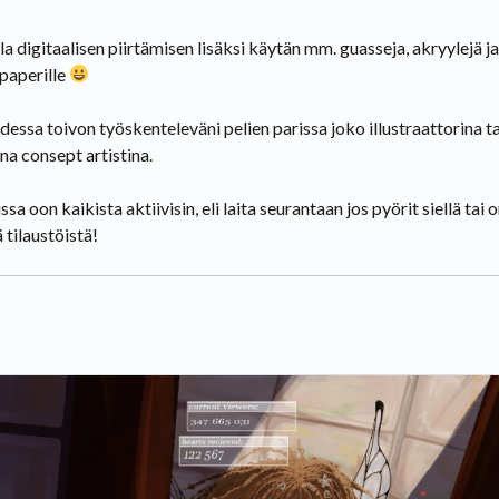
a digitaalisen piirtämisen lisäksi käytän mm. guasseja, akryylejä ja
 paperille
dessa toivon työskenteleväni pelien parissa joko illustraattorina ta
na consept artistina.
sa oon kaikista aktiivisin, eli laita seurantaan jos pyörit siellä tai 
 tilaustöistä!