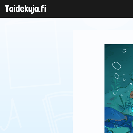
Skip
Taidekuja.fi
to
content