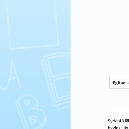
digitaali
Sydäntä lä
hyvin esiin