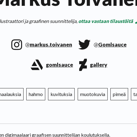
llustraattori ja graafinen suunnittelija,
ottaa vastaan tilaustöitä
@
markus.toivanen
@
Gomlsauce
gomlsauce
gallery
maalauksia
hahmo
kuvituksia
muotokuvia
pimeä
t
n digimaalaari graafisen suunnittelijan koulutuksella.