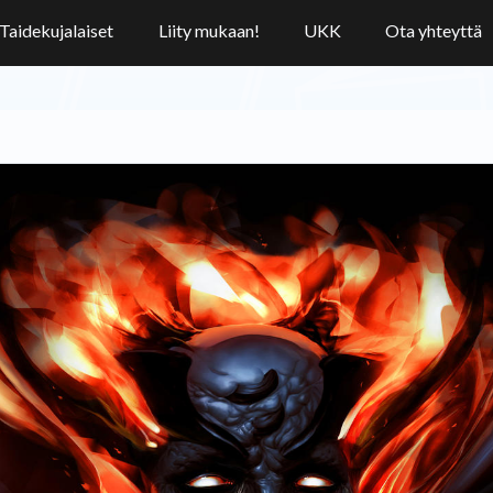
Taidekujalaiset
Liity mukaan!
UKK
Ota yhteyttä