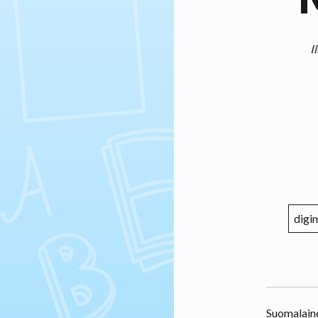
I
digi
Suomalaine