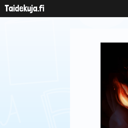
Skip
Taidekuja.fi
to
content