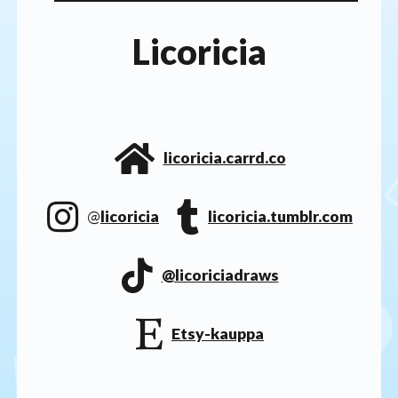
Licoricia
licoricia.carrd.co
@
licoricia
licoricia.tumblr.com
@licoriciadraws
Etsy-kauppa