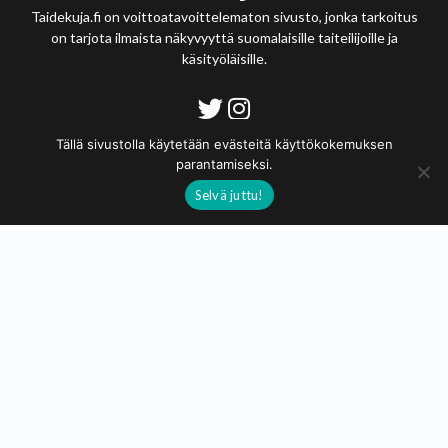
Taidekuja.fi on voittoatavoittelematon sivusto, jonka tarkoitus
on tarjota ilmaista näkyvyyttä suomalaisille taiteilijoille ja
käsityöläisille.
Tietosuojaseloste
Tällä sivustolla käytetään evästeitä käyttökokemuksen
parantamiseksi.
© 2020 - 2026
Selvä juttu!