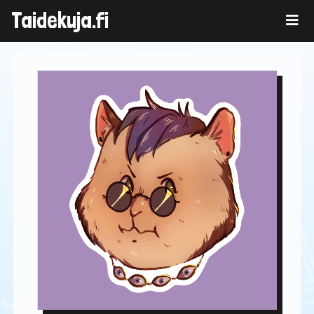
Skip
Taidekuja.fi
to
content