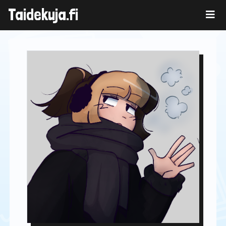
Skip
Taidekuja.fi
to
content