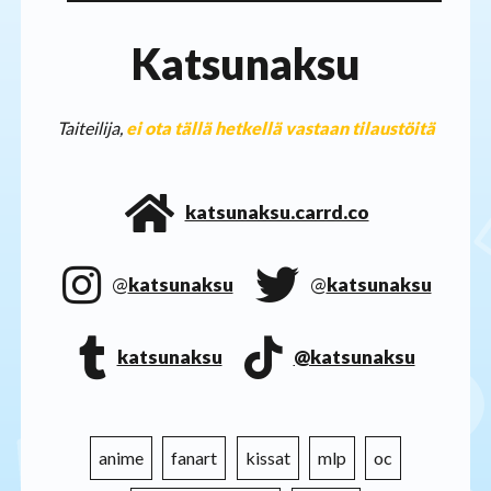
Katsunaksu
Taiteilija,
ei ota tällä hetkellä vastaan tilaustöitä
katsunaksu.carrd.co
@
katsunaksu
@
katsunaksu
katsunaksu
@katsunaksu
anime
fanart
kissat
mlp
oc