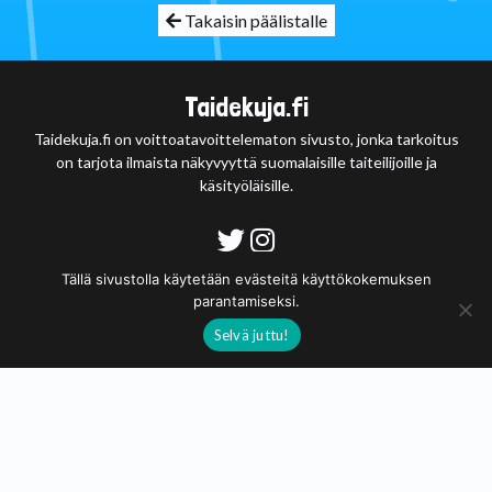
Takaisin päälistalle
Taidekuja.fi
Taidekuja.fi on voittoatavoittelematon sivusto, jonka tarkoitus
on tarjota ilmaista näkyvyyttä suomalaisille taiteilijoille ja
käsityöläisille.
Tietosuojaseloste
Tällä sivustolla käytetään evästeitä käyttökokemuksen
parantamiseksi.
© 2020 - 2026
Selvä juttu!