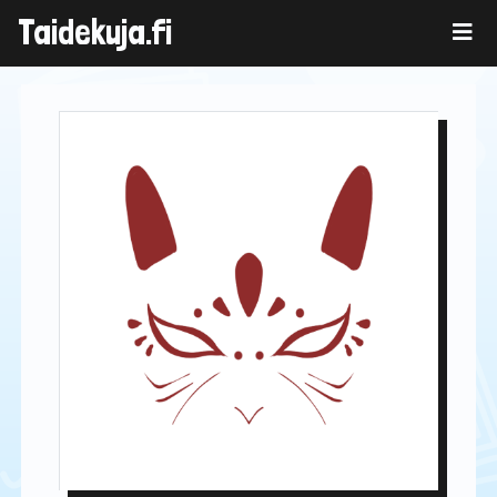
Skip
Taidekuja.fi
to
content