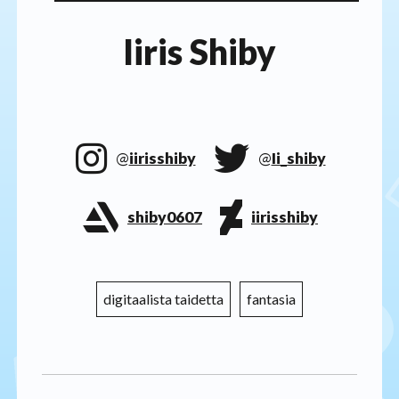
Iiris Shiby
@
iirisshiby
@
Ii_shiby
shiby0607
iirisshiby
digitaalista taidetta
fantasia