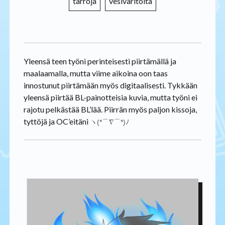
tarroja
vesiväritöitä
Yleensä teen työni perinteisesti piirtämällä ja
maalaamalla, mutta viime aikoina oon taas
innostunut piirtämään myös digitaalisesti. Tykkään
yleensä piirtää BL-painotteisia kuvia, mutta työni ei
rajotu pelkästää BL’lää. Piirrän myös paljon kissoja,
tyttöjä ja OC’eitäni
ヽ(*⌒∇⌒*)ﾉ