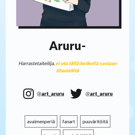
Aruru-
Harrastetaiteilija,
ei ota tällä hetkellä vastaan
tilaustöitä
@
art_aruru
@
art_aruru
avaimenperiä
fanart
puuväritöitä