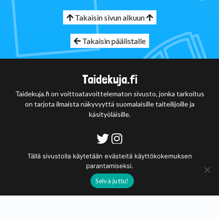
Takaisin sivun alkuun
Takaisin päälistalle
Taidekuja.fi
Taidekuja.fi on voittoatavoittelematon sivusto, jonka tarkoitus
on tarjota ilmaista näkyvyyttä suomalaisille taiteilijoille ja
käsityöläisille.
Tietosuojaseloste
Tällä sivustolla käytetään evästeitä käyttökokemuksen
parantamiseksi.
© 2020 - 2026
Selvä juttu!