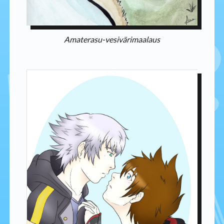
Amaterasu-vesivärimaalaus