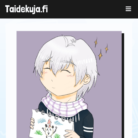
Skip
Taidekuja.fi
to
content