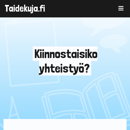
Taidekuja.fi
Skip
to
content
Kiinnostaisiko
yhteistyö?